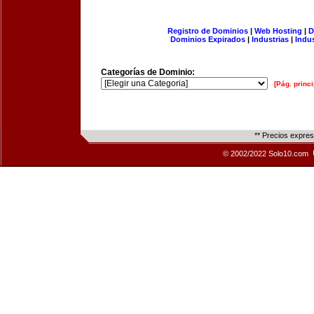
Registro de Dominios
|
Web Hosting
|
D
Dominios Expirados
|
Industrias
|
Indu
Categorías de Dominio:
[Pág. princi
** Precios expre
© 2002/2022 Solo10.com