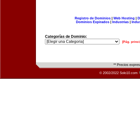
Registro de Dominios
|
Web Hosting
|
D
Dominios Expirados
|
Industrias
|
Indu
Categorías de Dominio:
[Pág. princi
** Precios expre
© 2002/2022 Solo10.com