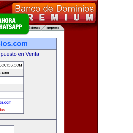
cios.com
 puesto en Venta
GOCIOS.COM
s.com
os.com
tas