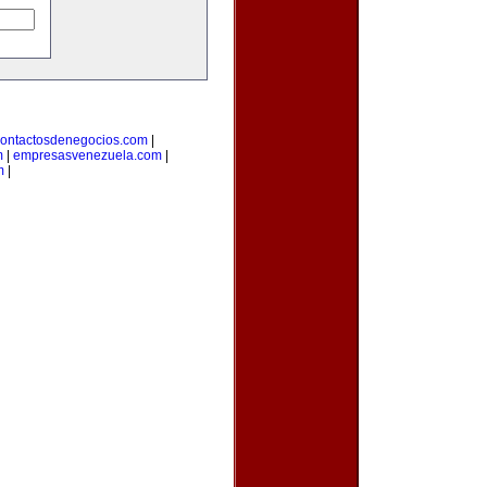
ontactosdenegocios.com
|
m
|
empresasvenezuela.com
|
m
|