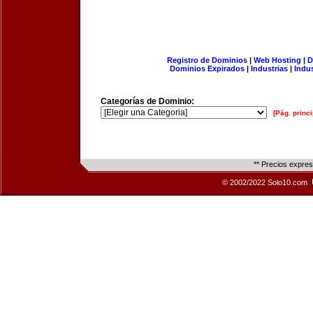
Registro de Dominios
|
Web Hosting
|
D
Dominios Expirados
|
Industrias
|
Indu
Categorías de Dominio:
[Pág. princi
** Precios expre
© 2002/2022 Solo10.com