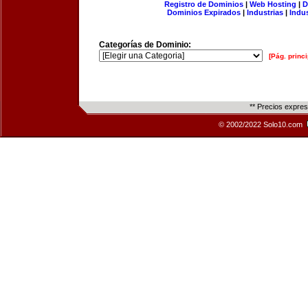
Registro de Dominios
|
Web Hosting
|
D
Dominios Expirados
|
Industrias
|
Indu
Categorías de Dominio:
[Pág. princi
** Precios expre
© 2002/2022 Solo10.com