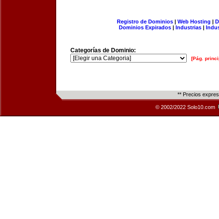
Registro de Dominios
|
Web Hosting
|
D
Dominios Expirados
|
Industrias
|
Indu
Categorías de Dominio:
[Pág. princi
** Precios expre
© 2002/2022 Solo10.com