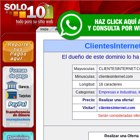
ClientesIntern
El dueño de este dominio lo ha
Mayusculas:
CLIENTESINTERNET.
Minusculas:
clientesinternet.com
Longitud:
16 caracteres
Categorias:
Empresas e Industrias
,
I
Precio:
Realizar una oferta!
Visitar!
clientesinternet.com
Serán consideradas ofer
Realizar una Oferta