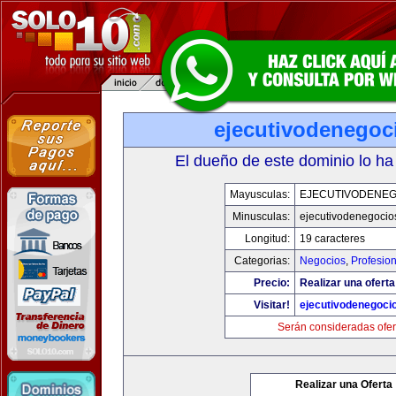
ejecutivodenegoc
El dueño de este dominio lo ha
Mayusculas:
EJECUTIVODENEG
Minusculas:
ejecutivodenegocio
Longitud:
19 caracteres
Categorias:
Negocios
,
Profesio
Precio:
Realizar una oferta
Visitar!
ejecutivodenegoci
Serán consideradas ofer
Realizar una Oferta