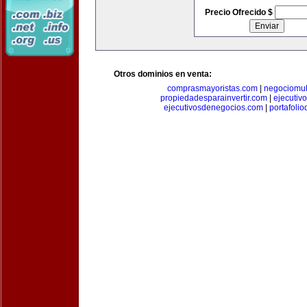
Precio Ofrecido $
Otros dominios en venta:
comprasmayoristas.com
|
negociomul
propiedadesparainvertir.com
|
ejecutiv
ejecutivosdenegocios.com
|
portafoli