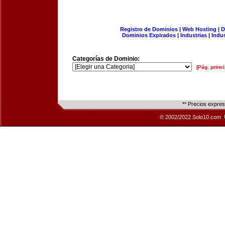
Registro de Dominios
|
Web Hosting
|
D
Dominios Expirados
|
Industrias
|
Indu
Categorías de Dominio:
[Pág. princi
** Precios expre
© 2002/2022 Solo10.com