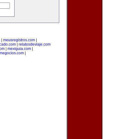
m
|
meusregistros.com
|
cado.com
|
relatosdeviaje.com
com
|
mexiguia.com
|
ynegocios.com
|