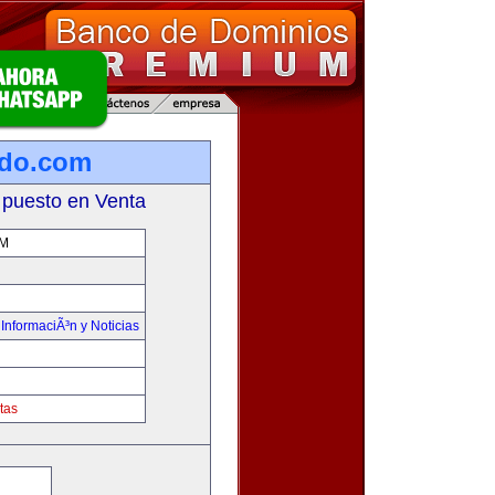
ado.com
 puesto en Venta
M
,
InformaciÃ³n y Noticias
tas