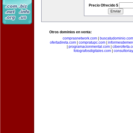
Precio Ofrecido $
Otros dominios en venta:
comprasnetwork.com
|
buscatudominio.co
ofertadireta.com
|
compratupc.com
|
informesdemer
|
programacionmental.com
|
ciberoferta.
fotografosdigitales.com
|
consultoria