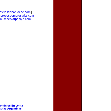
otelesdebariloche.com
|
|
procesoempresarial.com
|
om
|
reservarpasaje.com
|
ominios En Venta
strias Argentinas