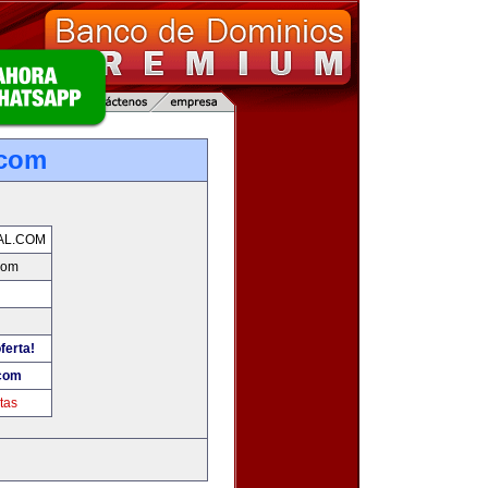
.com
AL.COM
com
ferta!
.com
tas