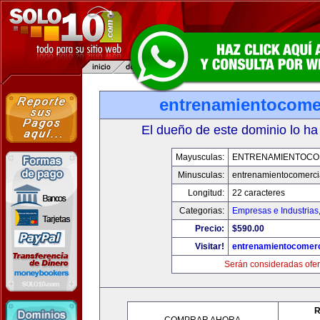
entrenamientocome
El dueño de este dominio lo ha
Mayusculas:
ENTRENAMIENTOCO
Minusculas:
entrenamientocomerci
Longitud:
22 caracteres
Categorias:
Empresas e Industrias
Precio:
$590.00
Visitar!
entrenamientocomerc
Serán consideradas ofer
R