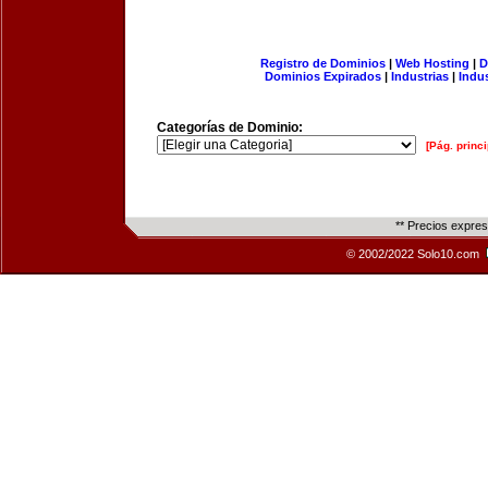
Registro de Dominios
|
Web Hosting
|
D
Dominios Expirados
|
Industrias
|
Indu
Categorías de Dominio:
[Pág. princi
** Precios expre
© 2002/2022 Solo10.com