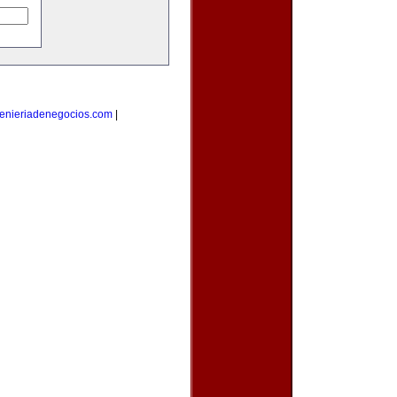
enieriadenegocios.com
|