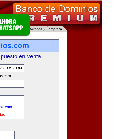
cios.com
 puesto en Venta
GOCIOS.COM
os.com
!
ios.com
tas