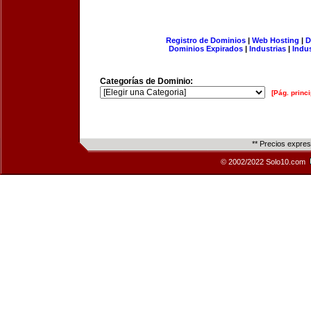
Registro de Dominios
|
Web Hosting
|
D
Dominios Expirados
|
Industrias
|
Indu
Categorías de Dominio:
[Pág. princi
** Precios expre
© 2002/2022 Solo10.com